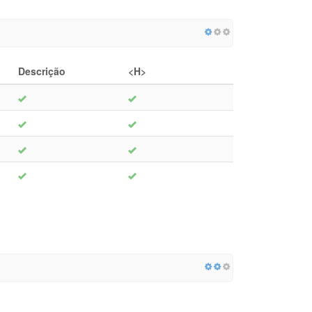
Descrição
<H>