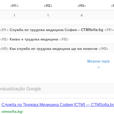
<H1>
<H2>
<H3>
<
1
1
4
<H1>
Служба по трудова медицина София – CTMSofia.bg
</H1>
<H2>
Какво е трудова медицина
</H2>
<H3>
Как служба по трудова медицина ще ви помогне
</H3>
Mostrar mais
 visualização Google
Служба по Трудова Медицина София [СТМ] — CTMSofia.b
ctmsofia.bg
/