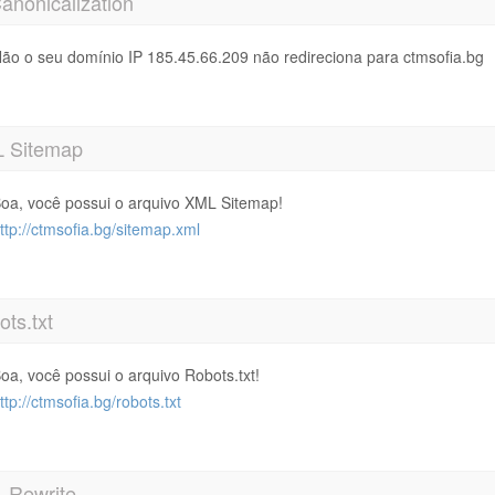
anonicalization
ão o seu domínio IP 185.45.66.209 não redireciona para ctmsofia.bg
 Sitemap
oa, você possui o arquivo XML Sitemap!
ttp://ctmsofia.bg/sitemap.xml
ts.txt
oa, você possui o arquivo Robots.txt!
ttp://ctmsofia.bg/robots.txt
 Rewrite