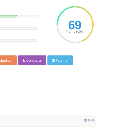
69
Pontuação
tualizar
Comparar
Partilhar