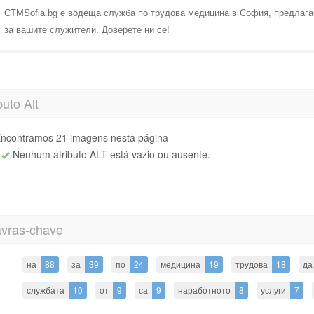
CTMSofia.bg е водеща служба по трудова медицина в София, предлагай
за вашите служители. Доверете ни се!
buto Alt
ncontramos 21 imagens nesta página
Nenhum atributo ALT está vazio ou ausente.
avras-chave
на
88
за
39
по
24
медицина
19
трудова
18
да
службата
10
от
9
са
9
наработното
8
услуги
7