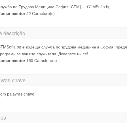
лужба по Трудова Медицина София [СТМ] — CTMSofia.bg
omprimento:
52 Caractere(s)
a descrição
TMSofia.bg е водеща служба по трудова медицина в София, предла
рограми за вашите служители. Доверете ни се!
omprimento:
150 Caractere(s)
avras-chave
em palavras chave
los