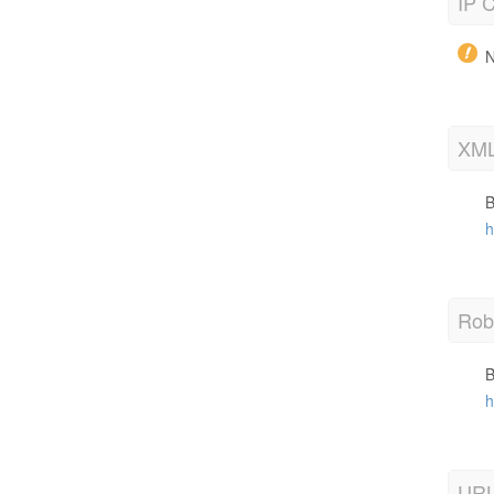
IP C
N
XML
B
h
Robo
B
h
URL