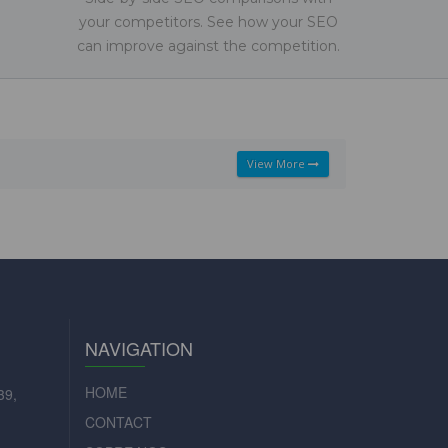
your competitors. See how your SEO
can improve against the competition.
View More
NAVIGATION
HOME
39,
CONTACT