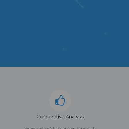
Competitive Analysis
Side-by-side SEO comparisons with