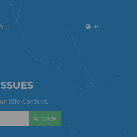
cy
EN
ISSUES
ur Site Content.
REVIEW