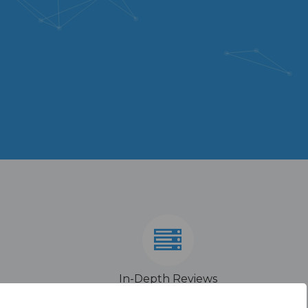
In-Depth Reviews
With our in-depth website analysis