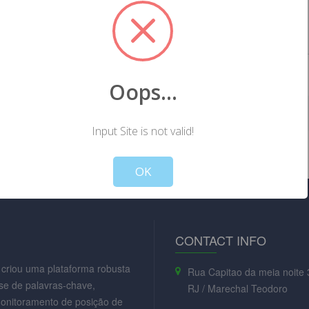
learn how to fix your SEO issues with
clear definitions for each SEO metrics.
Oops...
Input Site is not valid!
Not valid!
!
OK
CONTACT INFO
criou uma plataforma robusta
Rua Capitao da meia noite 
se de palavras-chave,
RJ / Marechal Teodoro
monitoramento de posição de