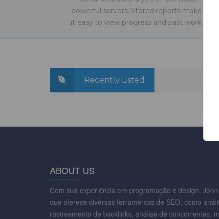
powerful servers. Stored reports make
it easy to view progress and past work.
Recently Listed
ABOUT US
Com sua experiência em programação e design, John 
que oferece diversas ferramentas de SEO, como análi
rastreamento de backlinks, análise de concorrentes, 