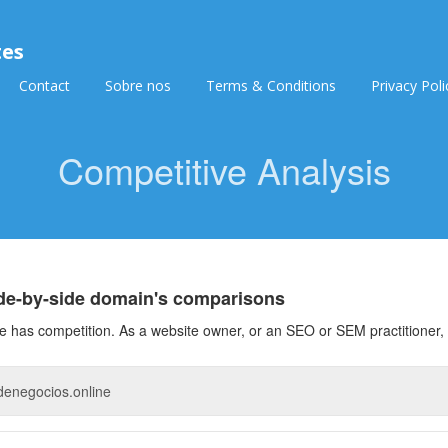
tes
Contact
Sobre nos
Terms & Conditions
Privacy Poli
Competitive Analysis
ide-by-side domain's comparisons
 has competition. As a website owner, or an SEO or SEM practitioner, 