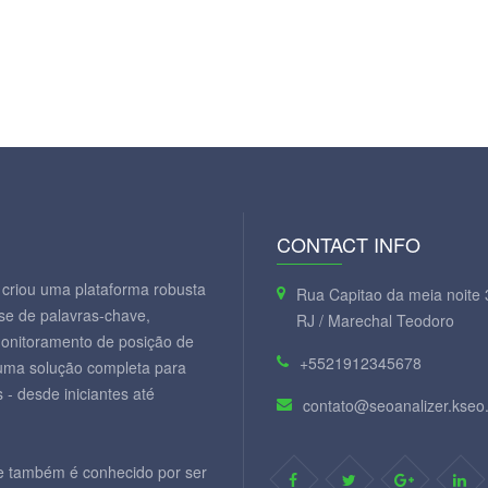
CONTACT INFO
criou uma plataforma robusta
Rua Capitao da meia noite 
se de palavras-chave,
RJ / Marechal Teodoro
monitoramento de posição de
+5521912345678
 uma solução completa para
 - desde iniciantes até
contato@seoanalizer.kseo
e também é conhecido por ser