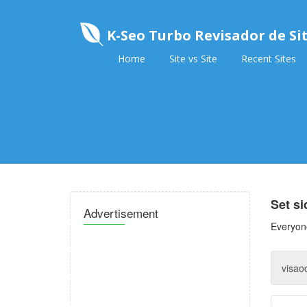
K-Seo Turbo Revisador de Si
Home
Site vs Site
Recent Sites
Set s
Advertisement
Everyone