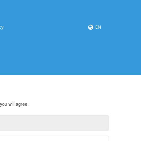
cy
EN
you will agree.