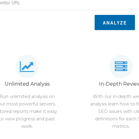
ANALYZE
Unlimited Analysis
In-Depth Revie
Run unlimited analysis on
With our in-depth we
our most powerful servers.
analysis learn how to f
tored reports make it easy
SEO issues with cl
to view progress and past
definitions for each
work.
metrics.