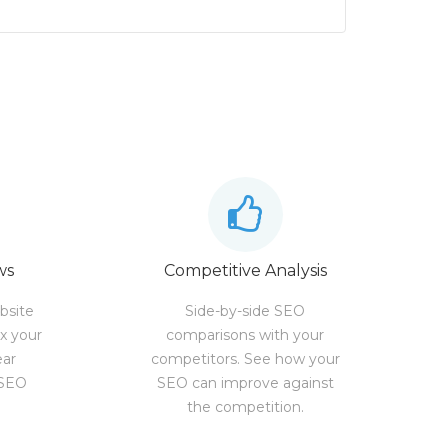
ws
Competitive Analysis
bsite
Side-by-side SEO
ix your
comparisons with your
ear
competitors. See how your
 SEO
SEO can improve against
the competition.