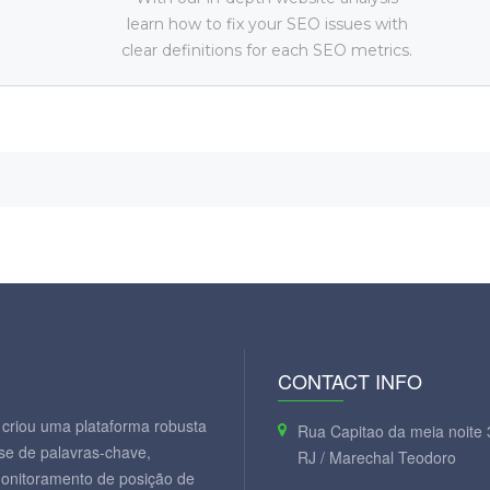
learn how to fix your SEO issues with
clear definitions for each SEO metrics.
CONTACT INFO
criou uma plataforma robusta
Rua Capitao da meia noite 
se de palavras-chave,
RJ / Marechal Teodoro
monitoramento de posição de