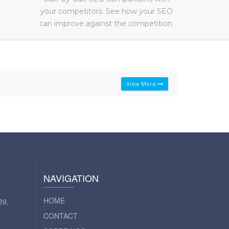
your competitors. See how your SEO
can improve against the competition.
View More
NAVIGATION
HOME
39,
CONTACT