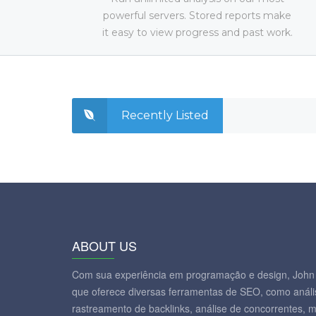
powerful servers. Stored reports make
it easy to view progress and past work.
Recently Listed
ABOUT US
Com sua experiência em programação e design, John 
que oferece diversas ferramentas de SEO, como análi
rastreamento de backlinks, análise de concorrentes, 