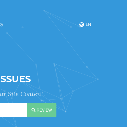
cy
EN
ISSUES
ur Site Content.
REVIEW