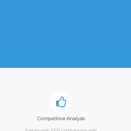
Competitive Analysis
Side-by-side SEO comparisons with