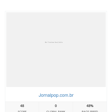
Jornalpop.com.br
48
0
48%
SCORE
GLOBAL RANK
PAGE SPEED