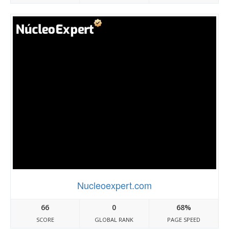
Nucleoexpert.com
66
0
68%
SCORE
GLOBAL RANK
PAGE SPEED